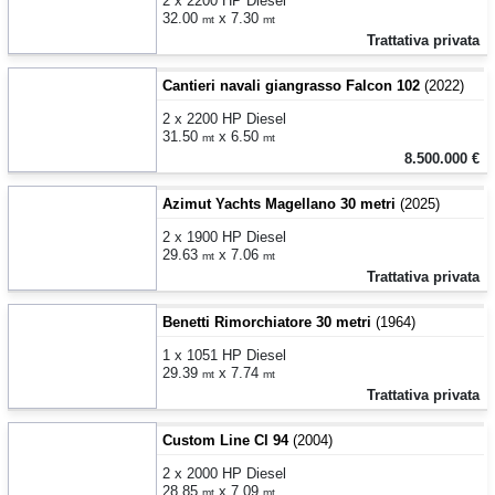
2 x 2200 HP Diesel
32.00
x 7.30
mt
mt
Trattativa privata
Cantieri navali giangrasso Falcon 102
(2022)
2 x 2200 HP Diesel
31.50
x 6.50
mt
mt
8.500.000 €
Azimut Yachts Magellano 30 metri
(2025)
2 x 1900 HP Diesel
29.63
x 7.06
mt
mt
Trattativa privata
Benetti Rimorchiatore 30 metri
(1964)
1 x 1051 HP Diesel
29.39
x 7.74
mt
mt
Trattativa privata
Custom Line Cl 94
(2004)
2 x 2000 HP Diesel
28.85
x 7.09
mt
mt