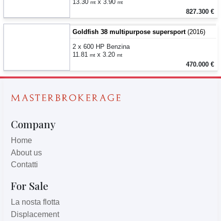
13.30
x 3.90
mt
mt
827.300 €
Goldfish 38 multipurpose supersport
(2016)
2 x 600 HP Benzina
11.81
x 3.20
mt
mt
470.000 €
Company
Home
About us
Contatti
For Sale
La nosta flotta
Displacement