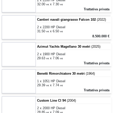
2 x 2200 HP Diesel
32.00
x 7.30
mt
mt
Trattativa privata
Cantieri navali giangrasso Falcon 102
(2022)
2 x 2200 HP Diesel
31.50
x 6.50
mt
mt
8.500.000 €
Azimut Yachts Magellano 30 metri
(2025)
2 x 1900 HP Diesel
29.63
x 7.06
mt
mt
Trattativa privata
Benetti Rimorchiatore 30 metri
(1964)
1 x 1051 HP Diesel
29.39
x 7.74
mt
mt
Trattativa privata
Custom Line Cl 94
(2004)
2 x 2000 HP Diesel
28.85
x 7.09
mt
mt