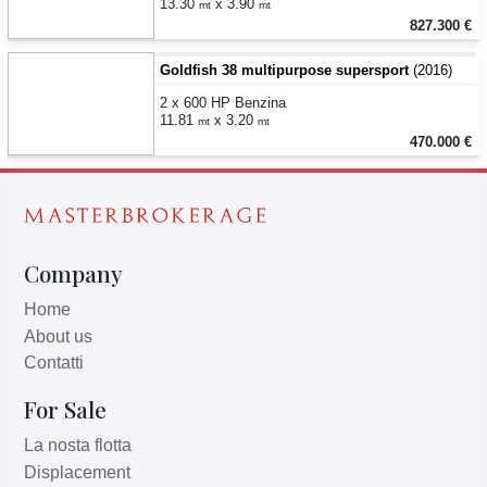
13.30
x 3.90
mt
mt
827.300 €
Goldfish 38 multipurpose supersport
(2016)
2 x 600 HP Benzina
11.81
x 3.20
mt
mt
470.000 €
Company
Home
About us
Contatti
For Sale
La nosta flotta
Displacement