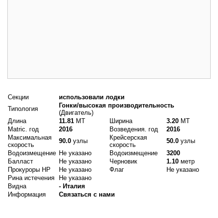
Основные данные
Секции
использовали лодки
Гонки/высокая производительность
Типология
(Двигатель)
Длина
11.81
MT
Ширина
3.20
MT
Matric. год
2016
Возведения. год
2016
Максимальная
Крейсерская
90.0
узлы
50.0
узлы
скорость
скорость
Водоизмещение
Не указано
Водоизмещение
3200
Балласт
Не указано
Черновик
1.10
метр
Прокуроры HP
Не указано
Флаг
Не указано
Рина истечения
Не указано
Видна
- Италия
Информация
Связаться с нами