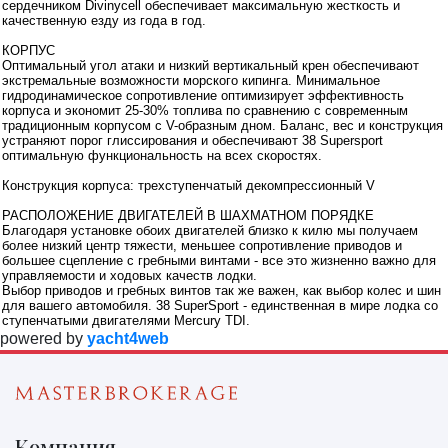
сердечником Divinycell обеспечивает максимальную жесткость и
качественную езду из года в год.
КОРПУС
Оптимальный угол атаки и низкий вертикальный крен обеспечивают
экстремальные возможности морского кипинга. Минимальное
гидродинамическое сопротивление оптимизирует эффективность
корпуса и экономит 25-30% топлива по сравнению с современным
традиционным корпусом с V-образным дном. Баланс, вес и конструкция
устраняют порог глиссирования и обеспечивают 38 Supersport
оптимальную функциональность на всех скоростях.
Конструкция корпуса: трехступенчатый декомпрессионный V
РАСПОЛОЖЕНИЕ ДВИГАТЕЛЕЙ В ШАХМАТНОМ ПОРЯДКЕ
Благодаря установке обоих двигателей близко к килю мы получаем
более низкий центр тяжести, меньшее сопротивление приводов и
большее сцепление с гребными винтами - все это жизненно важно для
управляемости и ходовых качеств лодки.
Выбор приводов и гребных винтов так же важен, как выбор колес и шин
для вашего автомобиля. 38 SuperSport - единственная в мире лодка со
ступенчатыми двигателями Mercury TDI.
powered by
yacht4web
Компания