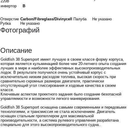
220В
инвертор
В
Материалы
Отверстие
Carbon/Fibreglass/Divinycell
Палуба
Не указано
Рубка
Не указано
Фотографий
Описание
Goldfish 38 Supersport имеет лучшую в своем классе форму корпуса,
которая является кульминацией более чем 20-летнего опыта создания
лучших в мире и наиболее эффективных высокопроизводительных
лодок. В результате получился очень устойчивый корпус с
исключительно низким расходом топлива, высокая скорость при
сравнительно скромных размерах двигателя, практически
отсутствующий угол глиссирования и ходовые качества в своем
классе.
Ключевым аспектом проектного задания было создание безопасной
управляемости и возможности легкого маневрирования.
Goldfish 38 Supersport оснащена самыми современными и передовыми
технологиями, и трансмиссия не стала исключением. Двигатель
оснащен стальным пропеллером для максимальной
производительности, а система рулевого управления разработана
специально для этого высокопроизводительного судна..