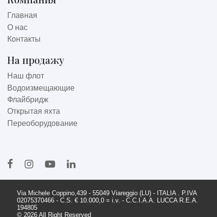
Главная
О нас
Контакты
На продажу
Наш флот
Водоизмещающие
Флайбридж
Открытая яхта
Переоборудование
Via Michele Coppino,439 - 55049 Viareggio (LU) - ITALIA . P.IVA
02075370466 - C.S. € 10.000,0 = i.v. - C.C.I.A.A. LUCCA R.E.A.
194805
© 2026 All Right Reserved