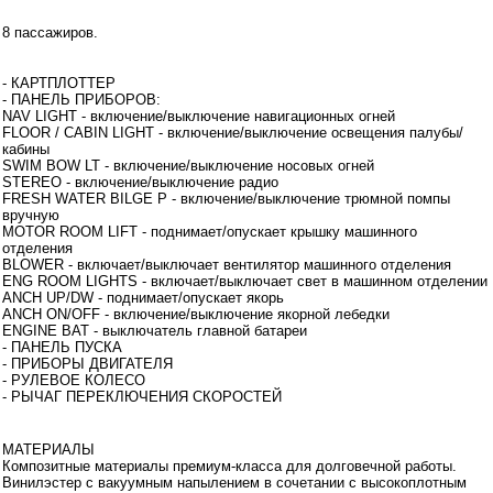
Интерьеры
8 пассажиров.
Инструментарий
- КАРТПЛОТТЕР
- ПАНЕЛЬ ПРИБОРОВ:
NAV LIGHT - включение/выключение навигационных огней
FLOOR / CABIN LIGHT - включение/выключение освещения палубы/
кабины
SWIM BOW LT - включение/выключение носовых огней
STEREO - включение/выключение радио
FRESH WATER BILGE P - включение/выключение трюмной помпы
вручную
MOTOR ROOM LIFT - поднимает/опускает крышку машинного
отделения
BLOWER - включает/выключает вентилятор машинного отделения
ENG ROOM LIGHTS - включает/выключает свет в машинном отделении
ANCH UP/DW - поднимает/опускает якорь
ANCH ON/OFF - включение/выключение якорной лебедки
ENGINE BAT - выключатель главной батареи
- ПАНЕЛЬ ПУСКА
- ПРИБОРЫ ДВИГАТЕЛЯ
- РУЛЕВОЕ КОЛЕСО
- РЫЧАГ ПЕРЕКЛЮЧЕНИЯ СКОРОСТЕЙ
Дополнительная информация
МАТЕРИАЛЫ
Композитные материалы премиум-класса для долговечной работы.
Винилэстер с вакуумным напылением в сочетании с высокоплотным