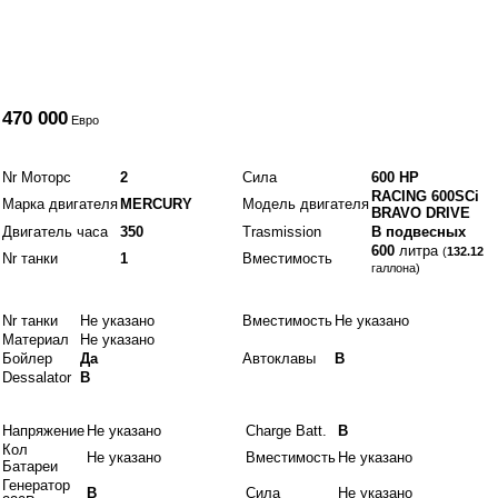
Цены
470 000
Евро
Двигатели и топливо
Nr Моторс
2
Сила
600 HP
RACING 600SCi
Марка двигателя
MERCURY
Модель двигателя
BRAVO DRIVE
Двигатель часа
350
Trasmission
В подвесных
600
литра
(
132.12
Nr танки
1
Вместимость
галлона)
Idraulics
Nr танки
Не указано
Вместимость
Не указано
Материал
Не указано
Бойлер
Да
Автоклавы
В
Dessalator
В
Электрики
Напряжение
Не указано
Charge Batt.
В
Кол
Не указано
Вместимость
Не указано
Батареи
Генератор
В
Сила
Не указано