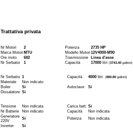
Prezzo
Trattativa privata
Motori e combustibili
Nr Motori
2
Potenza
2735 HP
Marca Motori
MTU
Modello Motori
12V4000-M90
Ore moto
682
Trasmissione
Linea d'asse
Nr Serbatoi
1
Capacità
17000
litri
(
3743.40
galloni)
Idraulici
Nr Serbatoi
1
Capacità
4000
litri
(
880.80
galloni)
Materiale
Non indicato
Boiler
Si
Autoclave
Si
Dissalatore
Si
Elettrici
Tensione
Non indicata
Carica batt.
Si
Nr Batterie
Non indicato
Capacità
Non indicata
Generatore
Si
Potenza
Non indicata
220V
Inverter
Si
Materiali