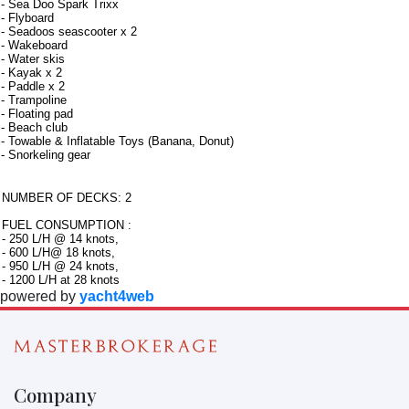
- Sea Doo Spark Trixx
- Flyboard
- Seadoos seascooter x 2
- Wakeboard
- Water skis
- Kayak x 2
- Paddle x 2
- Trampoline
- Floating pad
- Beach club
- Towable & Inflatable Toys (Banana, Donut)
- Snorkeling gear
Note aggiuntive
NUMBER OF DECKS: 2
FUEL CONSUMPTION :
- 250 L/H @ 14 knots,
- 600 L/H@ 18 knots,
- 950 L/H @ 24 knots,
- 1200 L/H at 28 knots
powered by
yacht4web
Company