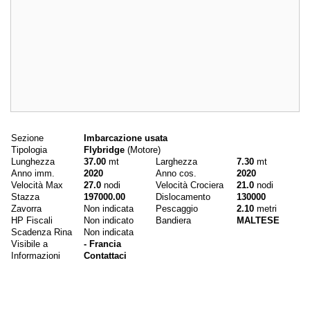
Dati principali
Sezione
Imbarcazione usata
Tipologia
Flybridge
(Motore)
Lunghezza
37.00
mt
Larghezza
7.30
mt
Anno imm.
2020
Anno cos.
2020
Velocità Max
27.0
nodi
Velocità Crociera
21.0
nodi
Stazza
197000.00
Dislocamento
130000
Zavorra
Non indicata
Pescaggio
2.10
metri
HP Fiscali
Non indicato
Bandiera
MALTESE
Scadenza Rina
Non indicata
Visibile a
- Francia
Informazioni
Contattaci