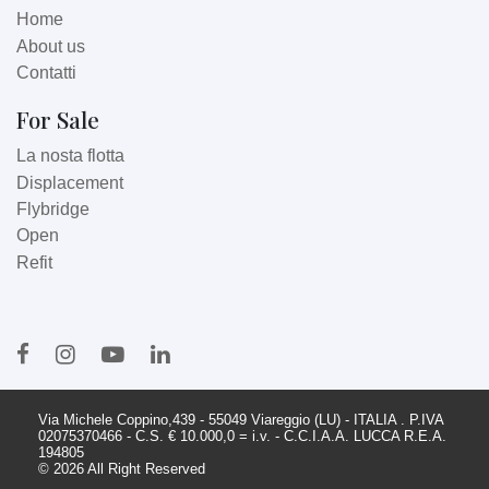
Home
About us
Contatti
For Sale
La nosta flotta
Displacement
Flybridge
Open
Refit
Via Michele Coppino,439 - 55049 Viareggio (LU) - ITALIA . P.IVA
02075370466 - C.S. € 10.000,0 = i.v. - C.C.I.A.A. LUCCA R.E.A.
194805
© 2026 All Right Reserved