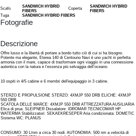
SANDWICH HYBRID
SANDWICH HYBRID
Scafo
Coperta
FIBERS
FIBERS
Tuga
SANDWICH HYBRID FIBERS
Fotografie
Descrizione
Offre lusso e la libertà di portare a bordo tutto ciò di cui si ha bisogno.
Potente ma elegante, Eterea 140 di Centouno Navi è uno yacht in perfetta
armonia con il mare, capace di trasformare ogni viaggio in una connessione
autentica con la natura e l’essenza più selvaggia dell’oceano.
Interni
10 ospiti in 4/5 cabine e 6 membri dell'equipaggio in 3 cabine.
Armamento
STERZO E PROPULSIONE STERZO: 4XMJP 550 DRB ELICHE: 4XMJP
550 DRB
SCATOLA DELLE MARCE: 4XMJP 550 DRB ATTREZZATURA AUSILIARIA
Elica di prua: SLEIPNER Dissalatore: IDROMAR TECNICOMAR HP
WATERMA Stabilizzatori: SEKAEKRESEPER Aria condizionata: DOMETIC
Sistema WC: PLANUS
Note aggiuntive
CONSUMO: 30 L/nm a circa 30 nodi. AUTONOMIA: 500 nm a velocità di