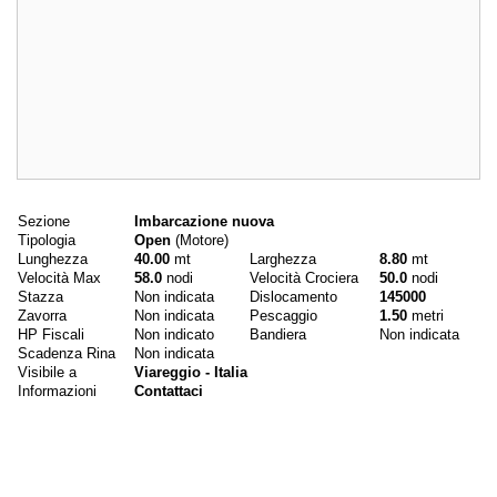
Dati principali
Sezione
Imbarcazione nuova
Tipologia
Open
(Motore)
Lunghezza
40.00
mt
Larghezza
8.80
mt
Velocità Max
58.0
nodi
Velocità Crociera
50.0
nodi
Stazza
Non indicata
Dislocamento
145000
Zavorra
Non indicata
Pescaggio
1.50
metri
HP Fiscali
Non indicato
Bandiera
Non indicata
Scadenza Rina
Non indicata
Visibile a
Viareggio - Italia
Informazioni
Contattaci