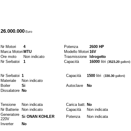
A partire da
26.000.000
Euro
Motori e combustibili
Nr Motori
4
Potenza
2600 HP
Marca Motori
MTU
Modello Motori
16V
Ore moto
Non indicato
Trasmissione
Idrogetto
Nr Serbatoi
1
Capacità
16000
litri
(
3523.20
galloni)
Idraulici
Nr Serbatoi
1
Capacità
1500
litri
(
330.30
galloni)
Materiale
Non indicato
Boiler
Si
Autoclave
No
Dissalatore
No
Elettrici
Tensione
Non indicata
Carica batt.
No
Nr Batterie
Non indicato
Capacità
Non indicata
Generatore
Si ONAN KOHLER
Potenza
Non indicata
220V
Inverter
No
Materiali