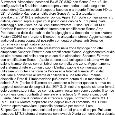
Subwoofer. Altoparlanti posteriori B&W CCM362 con Sonos Amp. (Sulle
configurazioni a 5 cabine, quanto sopra viene sostituito dalla seguente
descrizione) Cabine ospiti di poppa a babordo e a tribordo Televisore HD da
32". BluLettore Ray con amplificatore Sonos Amp, 2 altoparlanti
Speakercraft WH6.1 e subwoofer Sonos. Apple TV. (Sulle configurazioni a 5
cabine, quanto sopra è ripetuto al posto della cabina VIP di prua). Sala
equipaggio Televisore da 24" con sintonizzatore Fusion DVD/CD/FM e
funzione Bluetooth e altoparlanti stereo con amplificatore Sonos Amp.
Per ciascuna delle due cabine dell'equipaggio e la timoneria, sintonizzatore
Fusion CD/FM con funzione Bluetooth e altoparlanti stereo. Aggiornamento
audio della zona poppa del pozzetto con quattro altoparlanti Sonance
Extreme con amplificatore Sonos.
Aggiornamento audio ad alte prestazioni nella zona flybridge con otto
altoparlanti Sonance Extreme con amplificatore Sonos. Aggiornamento audio
ad alte prestazioni nella zona prua con due altoparlanti Sonance Extreme
con amplificatore Sonos. L'audio esterno sarà collegato al sistema AV del
salone tramite Sonos con un tablet per controllare le zone. Aggiornamento
del sistema di rete e comunicazioni L'imbarcazione è configurata per
utilizzare un router che fornisce l'accesso a Internet tramite Wifi o dati
cellulare e consentire all'utente di collegarsi a una rete Wi-Fi marina
disponibile.Rete fi. L'imbarcazione può essere dotata di un massimo di 2
schede SIM (fornite dall'utente) per accedere a Internet quando si trova nel
raggio di copertura dei segnali dati 3G/4G. Si noti che questo sistema fornirà
solo comunicazioni dati. Le comunicazioni vocali non sono coperte. Il tempo
di connessione, i contratti di servizio e le schede SIM sono a carico del
Cliente. Stazione di controllo di attracco a poppa, pozzetto di dritta MTU
RCS DUO6k Motore propulsore con doppie leve di comando. MTU PAN
Arresto operativoavviare il pannello operativo per motore. Lato
SleipnerControllo proporzionale del propulsore di prua e di poppa. Pulsante
acustico. MTUSistema di manovra con joystick Xenta con controllo a doppia