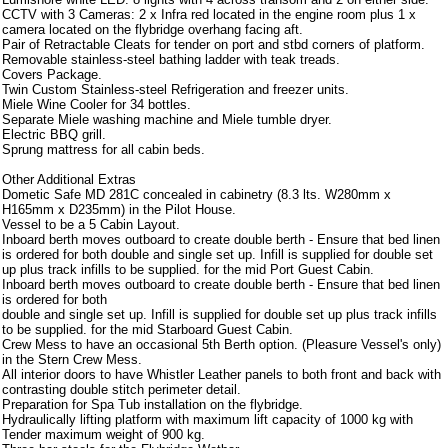
CCTV with 3 Cameras: 2 x Infra red located in the engine room plus 1 x
camera located on the flybridge overhang facing aft.
Pair of Retractable Cleats for tender on port and stbd corners of platform.
Removable stainless-steel bathing ladder with teak treads.
Covers Package.
Twin Custom Stainless-steel Refrigeration and freezer units.
Miele Wine Cooler for 34 bottles.
Separate Miele washing machine and Miele tumble dryer.
Electric BBQ grill.
Sprung mattress for all cabin beds.
Other Additional Extras
Dometic Safe MD 281C concealed in cabinetry (8.3 lts. W280mm x
H165mm x D235mm) in the Pilot House.
Vessel to be a 5 Cabin Layout.
Inboard berth moves outboard to create double berth - Ensure that bed linen
is ordered for both double and single set up. Infill is supplied for double set
up plus track infills to be supplied. for the mid Port Guest Cabin.
Inboard berth moves outboard to create double berth - Ensure that bed linen
is ordered for both
double and single set up. Infill is supplied for double set up plus track infills
to be supplied. for the mid Starboard Guest Cabin.
Crew Mess to have an occasional 5th Berth option. (Pleasure Vessel's only)
in the Stern Crew Mess.
All interior doors to have Whistler Leather panels to both front and back with
contrasting double stitch perimeter detail.
Preparation for Spa Tub installation on the flybridge.
Hydraulically lifting platform with maximum lift capacity of 1000 kg with
Tender maximum weight of 900 kg.