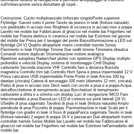
sull'imbarcazione senza disturbare gli ospiti..
Armamento
Costruzione: Cucito multiploassiale rinforzato singoloPonte superiore
Flybridge: Gavoni sotto il ponte Tavolo da pranzo in teak (finitura naturale)
con piedistallo in acciaio inox Ringhiere di sicurezza in acciaio inox a poppa
Lavello nel mobile bar Fabbricatore di ghiaccio nel mobile bar Frigorifero nel
mobile bar Piastra elettrica in ceramica nel mobile bar Estintore nel gavone
del mobile bar Presa per il lavaggio del ponte BassoIlluminazione a LED sul
flybridge (24 V) Quattro altoparlanti marini controllati tramite Sonos
Pavimento in teak Flybridge Timone Due sedili timone Timoneria idraulica
Comandi motore duplicati Strumentazione motore analogica
Ripetitore autopilota Radar/chart plotter con ripetitore GPS Display multiplo
profondità e velocità Display sistema di monitoraggio Cm8 Display
carburante Seconda stazione VHF Controllo faro a distanza Bussola
magnetica Controllo trim tab Controllo Hom Spina e presa impermeabili 12 V
Presa caricatore USB impermeabile Ponte Ponte in teak Ancora 100 kg
dawtipo (zincata) Catena di ancoraggio 100 metri (diametro 12 mm, zincata)
Piatto di prua in acciaio inox Deck wash con uscite a prua e a poppa Acqua
dolceBocchettone di riempimento acqua Bocchettoni di riempimento
carburante a dritta e a sinistra con display Luci di navigazione IMCO Faro
telecomandato a prua BassoLuci LED di cortesia sui ponti laterali (24 V)
USedile di prua sagomato Tavolino di prua in teak (finitura naturale) Ampio
prendisole di prua Pozzetto di poppa: Pavimentazione in teak Scala per il
flybridge con gradini in teak U fisso di poppaPanca sagomata Tavolo in teak
(finitura naturale) 2 argani di poppa 24 V e passacavi Due altoparlanti marini
controllati tramite Sonos Mobile bar Lavello nel mobile bar Fabbricatore di
ghiaccio nel mobile bar Frigorifero nel mobile bar Estintore nell'armadietto del
mobile bar