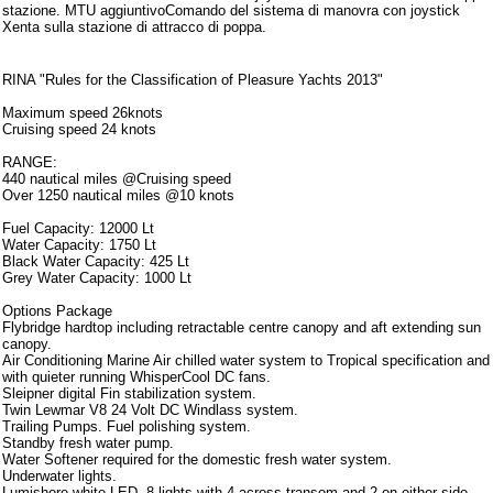
stazione. MTU aggiuntivoComando del sistema di manovra con joystick
Xenta sulla stazione di attracco di poppa.
Note aggiuntive
RINA "Rules for the Classification of Pleasure Yachts 2013"
Maximum speed 26knots
Cruising speed 24 knots
RANGE:
440 nautical miles @Cruising speed
Over 1250 nautical miles @10 knots
Fuel Capacity: 12000 Lt
Water Capacity: 1750 Lt
Black Water Capacity: 425 Lt
Grey Water Capacity: 1000 Lt
Options Package
Flybridge hardtop including retractable centre canopy and aft extending sun
canopy.
Air Conditioning Marine Air chilled water system to Tropical specification and
with quieter running WhisperCool DC fans.
Sleipner digital Fin stabilization system.
Twin Lewmar V8 24 Volt DC Windlass system.
Trailing Pumps. Fuel polishing system.
Standby fresh water pump.
Water Softener required for the domestic fresh water system.
Underwater lights.
Lumishore white LED. 8 lights with 4 across transom and 2 on either side.