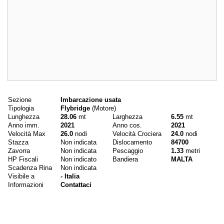
Dati principali
Sezione
Imbarcazione usata
Tipologia
Flybridge
(Motore)
Lunghezza
28.06
mt
Larghezza
6.55
mt
Anno imm.
2021
Anno cos.
2021
Velocità Max
26.0
nodi
Velocità Crociera
24.0
nodi
Stazza
Non indicata
Dislocamento
84700
Zavorra
Non indicata
Pescaggio
1.33
metri
HP Fiscali
Non indicato
Bandiera
MALTA
Scadenza Rina
Non indicata
Visibile a
- Italia
Informazioni
Contattaci