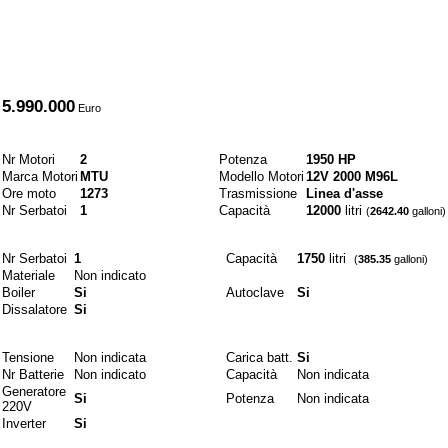
Prezzo
5.990.000
Euro
Motori e combustibili
Nr Motori
2
Potenza
1950 HP
Marca Motori
MTU
Modello Motori
12V 2000 M96L
Ore moto
1273
Trasmissione
Linea d'asse
Nr Serbatoi
1
Capacità
12000
litri
(
2642.40
galloni)
Idraulici
Nr Serbatoi
1
Capacità
1750
litri
(
385.35
galloni)
Materiale
Non indicato
Boiler
Si
Autoclave
Si
Dissalatore
Si
Elettrici
Tensione
Non indicata
Carica batt.
Si
Nr Batterie
Non indicato
Capacità
Non indicata
Generatore
Si
Potenza
Non indicata
220V
Inverter
Si
Materiali