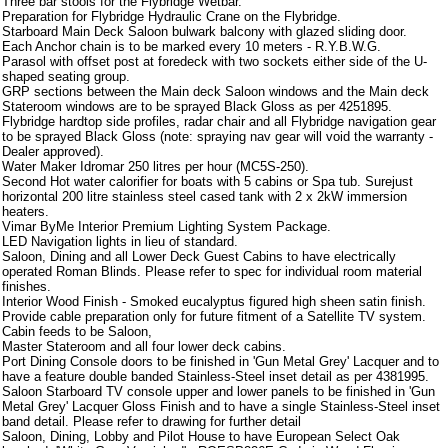
Three bar stools for the Flybridge Wetbar.
Preparation for Flybridge Hydraulic Crane on the Flybridge.
Starboard Main Deck Saloon bulwark balcony with glazed sliding door.
Each Anchor chain is to be marked every 10 meters - R.Y.B.W.G.
Parasol with offset post at foredeck with two sockets either side of the U-
shaped seating group.
GRP sections between the Main deck Saloon windows and the Main deck
Stateroom windows are to be sprayed Black Gloss as per 4251895.
Flybridge hardtop side profiles, radar chair and all Flybridge navigation gear
to be sprayed Black Gloss (note: spraying nav gear will void the warranty -
Dealer approved).
Water Maker Idromar 250 litres per hour (MC5S-250).
Second Hot water calorifier for boats with 5 cabins or Spa tub. Surejust
horizontal 200 litre stainless steel cased tank with 2 x 2kW immersion
heaters.
Vimar ByMe Interior Premium Lighting System Package.
LED Navigation lights in lieu of standard.
Saloon, Dining and all Lower Deck Guest Cabins to have electrically
operated Roman Blinds. Please refer to spec for individual room material
finishes.
Interior Wood Finish - Smoked eucalyptus figured high sheen satin finish.
Provide cable preparation only for future fitment of a Satellite TV system.
Cabin feeds to be Saloon,
Master Stateroom and all four lower deck cabins.
Port Dining Console doors to be finished in 'Gun Metal Grey' Lacquer and to
have a feature double banded Stainless-Steel inset detail as per 4381995.
Saloon Starboard TV console upper and lower panels to be finished in 'Gun
Metal Grey' Lacquer Gloss Finish and to have a single Stainless-Steel inset
band detail. Please refer to drawing for further detail
Saloon, Dining, Lobby and Pilot House to have European Select Oak