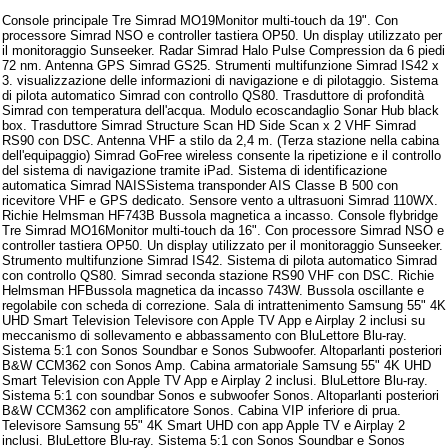
Console principale Tre Simrad MO19Monitor multi-touch da 19". Con
processore Simrad NSO e controller tastiera OP50. Un display utilizzato per
il monitoraggio Sunseeker. Radar Simrad Halo Pulse Compression da 6 piedi
72 nm. Antenna GPS Simrad GS25. Strumenti multifunzione Simrad IS42 x
3. visualizzazione delle informazioni di navigazione e di pilotaggio. Sistema
di pilota automatico Simrad con controllo QS80. Trasduttore di profondità
Simrad con temperatura dell'acqua. Modulo ecoscandaglio Sonar Hub black
box. Trasduttore Simrad Structure Scan HD Side Scan x 2 VHF Simrad
RS90 con DSC. Antenna VHF a stilo da 2,4 m. (Terza stazione nella cabina
dell'equipaggio) Simrad GoFree wireless consente la ripetizione e il controllo
del sistema di navigazione tramite iPad. Sistema di identificazione
automatica Simrad NAISSistema transponder AIS Classe B 500 con
ricevitore VHF e GPS dedicato. Sensore vento a ultrasuoni Simrad 110WX.
Richie Helmsman HF743B Bussola magnetica a incasso. Console flybridge
Tre Simrad MO16Monitor multi-touch da 16". Con processore Simrad NSO e
controller tastiera OP50. Un display utilizzato per il monitoraggio Sunseeker.
Strumento multifunzione Simrad IS42. Sistema di pilota automatico Simrad
con controllo QS80. Simrad seconda stazione RS90 VHF con DSC. Richie
Helmsman HFBussola magnetica da incasso 743W. Bussola oscillante e
regolabile con scheda di correzione. Sala di intrattenimento Samsung 55" 4K
UHD Smart Television Televisore con Apple TV App e Airplay 2 inclusi su
meccanismo di sollevamento e abbassamento con BluLettore Blu-ray.
Sistema 5:1 con Sonos Soundbar e Sonos Subwoofer. Altoparlanti posteriori
B&W CCM362 con Sonos Amp. Cabina armatoriale Samsung 55" 4K UHD
Smart Television con Apple TV App e Airplay 2 inclusi. BluLettore Blu-ray.
Sistema 5:1 con soundbar Sonos e subwoofer Sonos. Altoparlanti posteriori
B&W CCM362 con amplificatore Sonos. Cabina VIP inferiore di prua.
Televisore Samsung 55" 4K Smart UHD con app Apple TV e Airplay 2
inclusi. BluLettore Blu-ray. Sistema 5:1 con Sonos Soundbar e Sonos