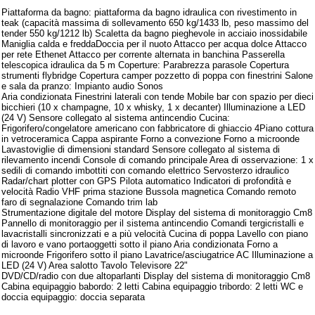
Piattaforma da bagno: piattaforma da bagno idraulica con rivestimento in
teak (capacità massima di sollevamento 650 kg/1433 lb, peso massimo del
tender 550 kg/1212 lb) Scaletta da bagno pieghevole in acciaio inossidabile
Maniglia calda e freddaDoccia per il nuoto Attacco per acqua dolce Attacco
per rete Ethenet Attacco per corrente alternata in banchina Passerella
telescopica idraulica da 5 m Coperture: Parabrezza parasole Copertura
strumenti flybridge Copertura camper pozzetto di poppa con finestrini Salone
e sala da pranzo: Impianto audio Sonos
Aria condizionata Finestrini laterali con tende Mobile bar con spazio per dieci
bicchieri (10 x champagne, 10 x whisky, 1 x decanter) Illuminazione a LED
(24 V) Sensore collegato al sistema antincendio Cucina:
Frigorifero/congelatore americano con fabbricatore di ghiaccio 4Piano cottura
in vetroceramica Cappa aspirante Forno a convezione Forno a microonde
Lavastoviglie di dimensioni standard Sensore collegato al sistema di
rilevamento incendi Console di comando principale Area di osservazione: 1 x
sedili di comando imbottiti con comando elettrico Servosterzo idraulico
Radar/chart plotter con GPS Pilota automatico Indicatori di profondità e
velocità Radio VHF prima stazione Bussola magnetica Comando remoto
faro di segnalazione Comando trim lab
Strumentazione digitale del motore Display del sistema di monitoraggio Cm8
Pannello di monitoraggio per il sistema antincendio Comandi tergicristalli e
lavacristalli sincronizzati e a più velocità Cucina di poppa Lavello con piano
di lavoro e vano portaoggetti sotto il piano Aria condizionata Forno a
microonde Frigorifero sotto il piano Lavatrice/asciugatrice AC Illuminazione a
LED (24 V) Area salotto Tavolo Televisore 22"
DVD/CD/radio con due altoparlanti Display del sistema di monitoraggio Cm8
Cabina equipaggio babordo: 2 letti Cabina equipaggio tribordo: 2 letti WC e
doccia equipaggio: doccia separata
Strumentazione