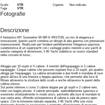
Scafo
VTR
Coperta
Non indicato
Tuga
VTR
Fotografie
Descrizione
Il fantastico MY Sunseeker 95 MR K IRISTON, un mix di eleganza e
innovazione, questo yacht combina un design di alta gamma con prestazioni
impressionanti. Realizzato per fondere perfettamente l'eleganza spaziosa
caratteristica di un superyacht con i vantaggi pratici inerenti a uno yacht di
questa categoria di dimensioni, il 95 Yacht stabilisce un nuovo standard
nella crociera di lusso..
Interni
Alloggio per 10 ospiti in 5 cabine. 4 membri dell'equipaggio in 2 cabine
equipaggio. Cinque cabine che possono ospitare fino a 10 ospiti, più quattro
alloggi per l'equipaggio. La cabina armatoriale a due livelli è inondata di luce
grazie all'uso di una finestra a doppia apertura, che permette alla luce di
filtrare attraverso la struttura dello scafo e anche attraverso le pareti della
cabina stessa.
Sul ponte inferiore ci sono 2 cabine doppie per gli ospiti e 2 cabine twin,
tutte con bagno privato. Il salone principale, splendidamente spazioso e
sostenuto strutturalmente in modo unico, permette alla luce di inondare la
sua vasta area, offrendo un'esperienza di salone e sala da pranzo open
space. Con la timoneria rialzata separata, il 95 Yacht offre una vista
dominante durante la navigazione e permette all'equipaggio di muoversi