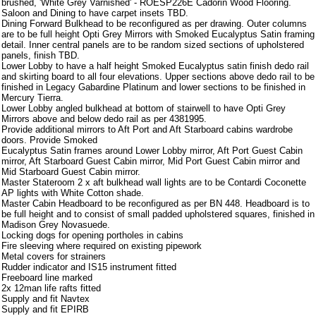
brushed, 'White Grey Varnished' - ROESP226E Cadorin Wood Flooring.
Saloon and Dining to have carpet insets TBD.
Dining Forward Bulkhead to be reconfigured as per drawing. Outer columns
are to be full height Opti Grey Mirrors with Smoked Eucalyptus Satin framing
detail. Inner central panels are to be random sized sections of upholstered
panels, finish TBD.
Lower Lobby to have a half height Smoked Eucalyptus satin finish dedo rail
and skirting board to all four elevations. Upper sections above dedo rail to be
finished in Legacy Gabardine Platinum and lower sections to be finished in
Mercury Tierra.
Lower Lobby angled bulkhead at bottom of stairwell to have Opti Grey
Mirrors above and below dedo rail as per 4381995.
Provide additional mirrors to Aft Port and Aft Starboard cabins wardrobe
doors. Provide Smoked
Eucalyptus Satin frames around Lower Lobby mirror, Aft Port Guest Cabin
mirror, Aft Starboard Guest Cabin mirror, Mid Port Guest Cabin mirror and
Mid Starboard Guest Cabin mirror.
Master Stateroom 2 x aft bulkhead wall lights are to be Contardi Coconette
AP lights with White Cotton shade.
Master Cabin Headboard to be reconfigured as per BN 448. Headboard is to
be full height and to consist of small padded upholstered squares, finished in
Madison Grey Novasuede.
Locking dogs for opening portholes in cabins
Fire sleeving where required on existing pipework
Metal covers for strainers
Rudder indicator and IS15 instrument fitted
Freeboard line marked
2x 12man life rafts fitted
Supply and fit Navtex
Supply and fit EPIRB