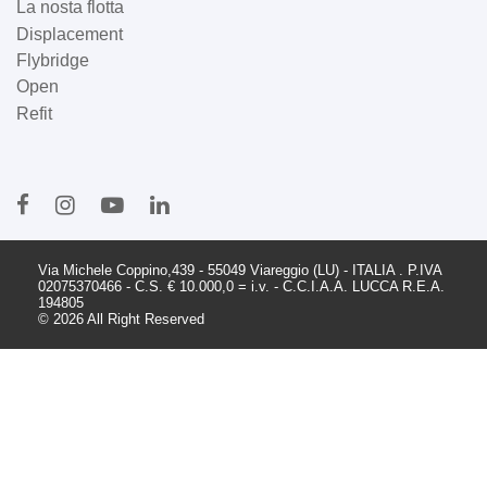
La nosta flotta
Displacement
Flybridge
Open
Refit
Via Michele Coppino,439 - 55049 Viareggio (LU) - ITALIA . P.IVA
02075370466 - C.S. € 10.000,0 = i.v. - C.C.I.A.A. LUCCA R.E.A.
194805
© 2026 All Right Reserved