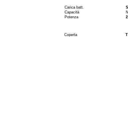
Carica batt.
S
Capacità
N
Potenza
2
Coperta
T
ggiore spazio a bordo ed è più stabile all'ancora grazie allo scafo a disloca
be and an en-suite bathroom with a sink, toilet and shower. The double cabin
 en-suite bathroom with a sink, toilet and shower.
areas by a door.
ronment for family meals.