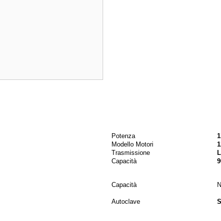
Potenza
1
Modello Motori
1
Trasmissione
L
Capacità
9
Capacità
N
Autoclave
S