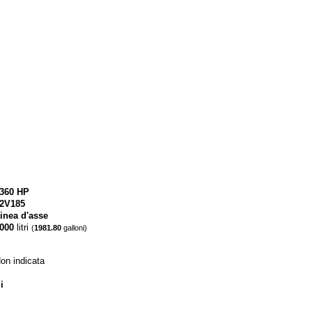
360 HP
2V185
inea d'asse
000
litri
(
1981.80
galloni)
on indicata
i