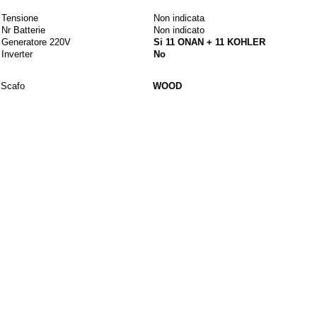
Tensione
Non indicata
Nr Batterie
Non indicato
Generatore 220V
Si 11 ONAN + 11 KOHLER
Inverter
No
Materiali
Scafo
WOOD
Tuga
WOOD
Fotografie
Descrizione
Costruita con scafo in mogano e sovrastruttura in compensato marino, offre ma
Interni
ACCOMMODATION
8 GUESTS IN 4 CABINS.
3 CREW IN 2 CREW CABINS.
She has 4 en-suite cabins: 1 Master suite, 1 double cabin and 2 twin cabins.
The Master suite has a double bed, widescreen TV, sofa, desk/vanity, wardro
suite bathroom with a sink, toilet and shower.
The twin cabins both have two single beds, a widescreen TV, wardrobe and an
On the main deck, the helm station is forward and separated from the guest 
The dining area is placed to starboard within the salon, creating a cosy envi