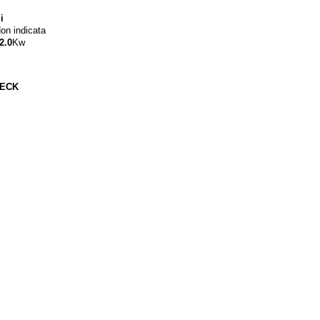
i
on indicata
2.0
Kw
ECK
mento totale..
 has a double bed, widescreen TV, sofa, desk/vanity, wardrobe and an en-