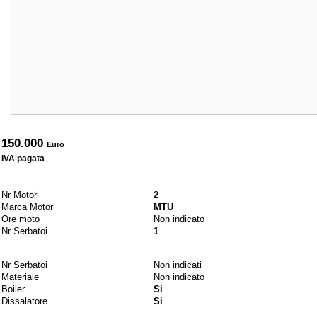
Prezzo
150.000
Euro
IVA pagata
Motori e combustibili
Nr Motori
2
Marca Motori
MTU
Ore moto
Non indicato
Nr Serbatoi
1
Idraulici
Nr Serbatoi
Non indicati
Materiale
Non indicato
Boiler
Si
Dissalatore
Si
Elettrici