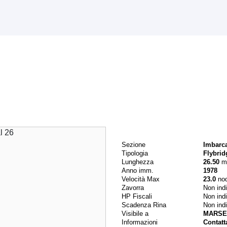
Dati principali
Sezione
Imbarc
Tipologia
Flybrid
Lunghezza
26.50
m
Anno imm.
1978
Velocità Max
23.0
nod
Zavorra
Non ind
HP Fiscali
Non ind
Scadenza Rina
Non ind
Visibile a
MARSEI
Informazioni
Contatt