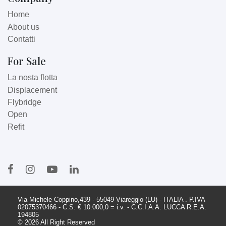
Home
About us
Contatti
For Sale
La nosta flotta
Displacement
Flybridge
Open
Refit
Via Michele Coppino,439 - 55049 Viareggio (LU) - ITALIA . P.IVA
02075370466 - C.S. € 10.000,0 = i.v. - C.C.I.A.A. LUCCA R.E.A.
194805
© 2026 All Right Reserved