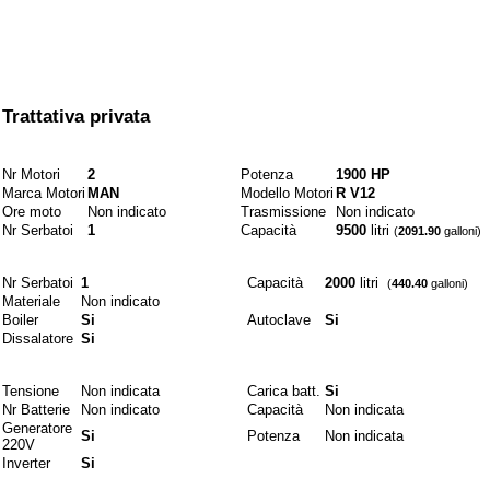
A partire da
Trattativa privata
Motori e combustibili
Nr Motori
2
Potenza
1900 HP
Marca Motori
MAN
Modello Motori
R V12
Ore moto
Non indicato
Trasmissione
Non indicato
Nr Serbatoi
1
Capacità
9500
litri
(
2091.90
galloni)
Idraulici
Nr Serbatoi
1
Capacità
2000
litri
(
440.40
galloni)
Materiale
Non indicato
Boiler
Si
Autoclave
Si
Dissalatore
Si
Elettrici
Tensione
Non indicata
Carica batt.
Si
Nr Batterie
Non indicato
Capacità
Non indicata
Generatore
Si
Potenza
Non indicata
220V
Inverter
Si
Materiali