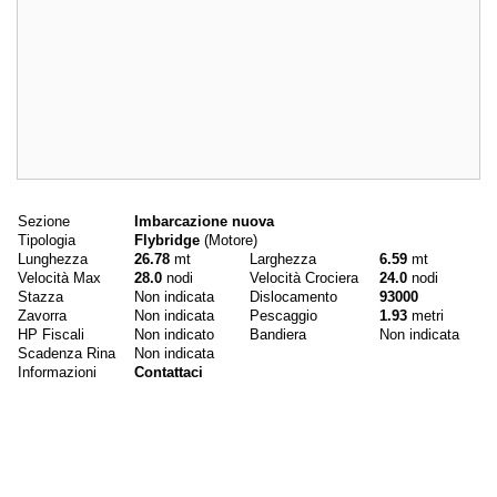
Dati principali
Sezione
Imbarcazione nuova
Tipologia
Flybridge
(Motore)
Lunghezza
26.78
mt
Larghezza
6.59
mt
Velocità Max
28.0
nodi
Velocità Crociera
24.0
nodi
Stazza
Non indicata
Dislocamento
93000
Zavorra
Non indicata
Pescaggio
1.93
metri
HP Fiscali
Non indicato
Bandiera
Non indicata
Scadenza Rina
Non indicata
Informazioni
Contattaci