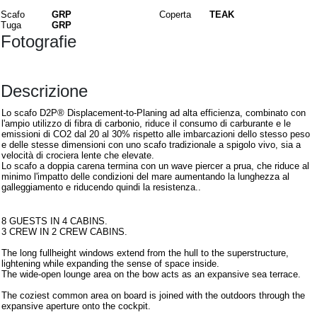
Scafo
GRP
Coperta
TEAK
Tuga
GRP
Fotografie
Descrizione
Lo scafo D2P® Displacement-to-Planing ad alta efficienza, combinato con
l'ampio utilizzo di fibra di carbonio, riduce il consumo di carburante e le
emissioni di CO2 dal 20 al 30% rispetto alle imbarcazioni dello stesso peso
e delle stesse dimensioni con uno scafo tradizionale a spigolo vivo, sia a
velocità di crociera lente che elevate.
Lo scafo a doppia carena termina con un wave piercer a prua, che riduce al
minimo l'impatto delle condizioni del mare aumentando la lunghezza al
galleggiamento e riducendo quindi la resistenza..
Interni
8 GUESTS IN 4 CABINS.
3 CREW IN 2 CREW CABINS.
The long fullheight windows extend from the hull to the superstructure,
lightening while expanding the sense of space inside.
The wide-open lounge area on the bow acts as an expansive sea terrace.
The coziest common area on board is joined with the outdoors through the
expansive aperture onto the cockpit.