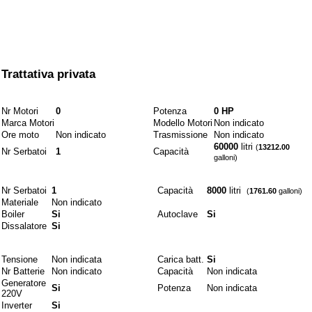
A partire da
Trattativa privata
Motori e combustibili
Nr Motori
0
Potenza
0 HP
Marca Motori
Modello Motori
Non indicato
Ore moto
Non indicato
Trasmissione
Non indicato
60000
litri
(
13212.00
Nr Serbatoi
1
Capacità
galloni)
Idraulici
Nr Serbatoi
1
Capacità
8000
litri
(
1761.60
galloni)
Materiale
Non indicato
Boiler
Si
Autoclave
Si
Dissalatore
Si
Elettrici
Tensione
Non indicata
Carica batt.
Si
Nr Batterie
Non indicato
Capacità
Non indicata
Generatore
Si
Potenza
Non indicata
220V
Inverter
Si