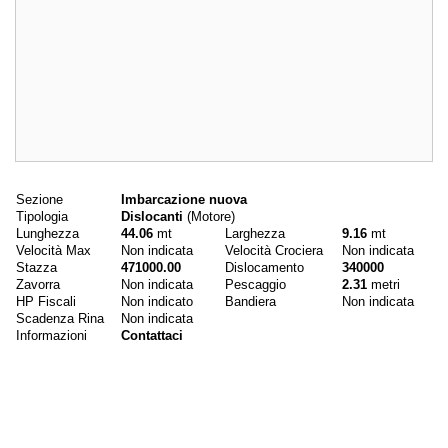
Dati principali
Sezione
Imbarcazione nuova
Tipologia
Dislocanti
(Motore)
Lunghezza
44.06
mt
Larghezza
9.16
mt
Velocità Max
Non indicata
Velocità Crociera
Non indicata
Stazza
471000.00
Dislocamento
340000
Zavorra
Non indicata
Pescaggio
2.31
metri
HP Fiscali
Non indicato
Bandiera
Non indicata
Scadenza Rina
Non indicata
Informazioni
Contattaci