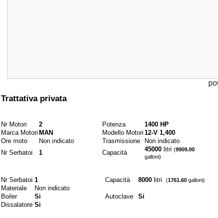
po
A partire da
Trattativa privata
Motori e combustibili
Nr Motori
2
Potenza
1400 HP
Marca Motori
MAN
Modello Motori
12-V 1,400
Ore moto
Non indicato
Trasmissione
Non indicato
45000
litri
(
9909.00
Nr Serbatoi
1
Capacità
galloni)
Idraulici
Nr Serbatoi
1
Capacità
8000
litri
(
1761.60
galloni)
Materiale
Non indicato
Boiler
Si
Autoclave
Si
Dissalatore
Si
Elettrici