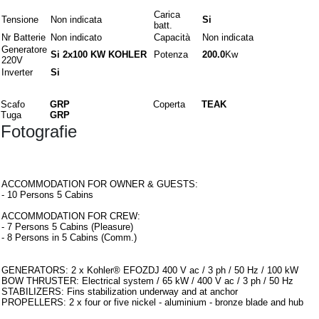
Carica
Tensione
Non indicata
Si
batt.
Nr Batterie
Non indicato
Capacità
Non indicata
Generatore
Si 2x100 KW KOHLER
Potenza
200.0
Kw
220V
Inverter
Si
Materiali
Scafo
GRP
Coperta
TEAK
Tuga
GRP
Fotografie
Interni
ACCOMMODATION FOR OWNER & GUESTS:
- 10 Persons 5 Cabins
ACCOMMODATION FOR CREW:
- 7 Persons 5 Cabins (Pleasure)
- 8 Persons in 5 Cabins (Comm.)
Armamento
GENERATORS: 2 x Kohler® EFOZDJ 400 V ac / 3 ph / 50 Hz / 100 kW
BOW THRUSTER: Electrical system / 65 kW / 400 V ac / 3 ph / 50 Hz
STABILIZERS: Fins stabilization underway and at anchor
PROPELLERS: 2 x four or five nickel - aluminium - bronze blade and hub
Note aggiuntive