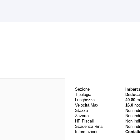
Dati principali
Sezione
Imbarc
Tipologia
Disloca
Lunghezza
40.80
m
Velocità Max
16.0
nod
Stazza
Non ind
Zavorra
Non ind
HP Fiscali
Non ind
Scadenza Rina
Non ind
Informazioni
Contatt