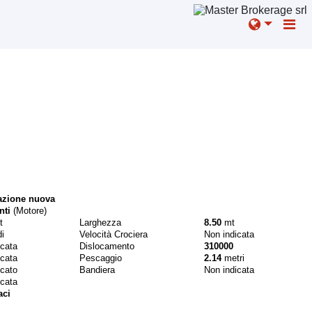
azione nuova
nti
(Motore)
t
Larghezza
8.50
mt
i
Velocità Crociera
Non indicata
icata
Dislocamento
310000
icata
Pescaggio
2.14
metri
icato
Bandiera
Non indicata
icata
aci