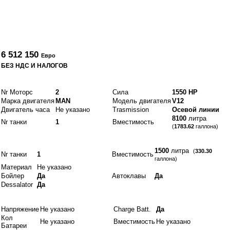
От
6 512 150
Евро
БЕЗ НДС И НАЛОГОВ
Двигатели и топливо
Nr Моторс
2
Сила
1550 HP
Марка двигателя
MAN
Модель двигателя
V12
Двигатель часа
Не указано
Trasmission
Осевой линии
8100
литра
Nr танки
1
Вместимость
(
1783.62
галлона)
Idraulics
1500
литра
(
330.30
Nr танки
1
Вместимость
галлона)
Материал
Не указано
Бойлер
Да
Автоклавы
Да
Dessalator
Да
Электрики
Напряжение
Не указано
Charge Batt.
Да
Кол
Не указано
Вместимость
Не указано
Батареи