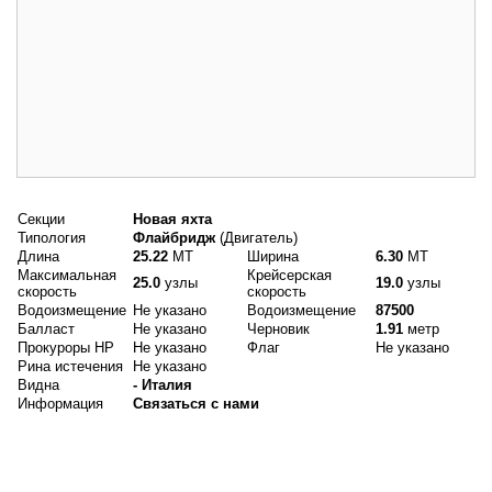
Основные данные
Секции
Новая яхта
Типология
Флайбридж
(Двигатель)
Длина
25.22
MT
Ширина
6.30
MT
Максимальная
Крейсерская
25.0
узлы
19.0
узлы
скорость
скорость
Водоизмещение
Не указано
Водоизмещение
87500
Балласт
Не указано
Черновик
1.91
метр
Прокуроры HP
Не указано
Флаг
Не указано
Рина истечения
Не указано
Видна
- Италия
Информация
Связаться с нами