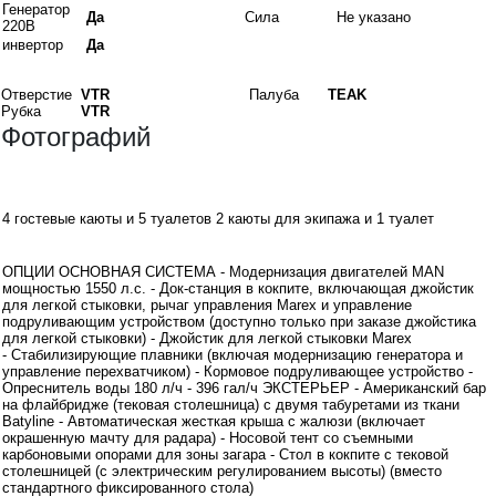
Генератор
Да
Сила
Не указано
220В
инвертор
Да
Материалы
Отверстие
VTR
Палуба
TEAK
Рубка
VTR
Фотографий
Интерьеры
4 гостевые каюты и 5 туалетов 2 каюты для экипажа и 1 туалет
Дополнительная информация
ОПЦИИ ОСНОВНАЯ СИСТЕМА - Модернизация двигателей MAN
мощностью 1550 л.с. - Док-станция в кокпите, включающая джойстик
для легкой стыковки, рычаг управления Marex и управление
подруливающим устройством (доступно только при заказе джойстика
для легкой стыковки) - Джойстик для легкой стыковки Marex
- Стабилизирующие плавники (включая модернизацию генератора и
управление перехватчиком) - Кормовое подруливающее устройство -
Опреснитель воды 180 л/ч - 396 гал/ч ЭКСТЕРЬЕР - Американский бар
на флайбридже (тековая столешница) с двумя табуретами из ткани
Batyline - Автоматическая жесткая крыша с жалюзи (включает
окрашенную мачту для радара) - Носовой тент со съемными
карбоновыми опорами для зоны загара - Стол в кокпите с тековой
столешницей (с электрическим регулированием высоты) (вместо
стандартного фиксированного стола)