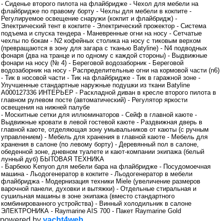
- Сиденье второго пилота на флайбридже - Чехол для мебели на
флайбридже по правому борту - Чехлы для мебели в кокпите -
Регулируемое освещение снаружи (кокпит и флайбридж) -
Электрический тент в кокпите - Электрический прожектор - Система
подъема и спуска тендера - Маневренные огни на носу - Сетчатые
чехлы по бокам - N2 кофейных столика на носу с тиковым верхом
(превращаются в зону для загара с тканью Batyline) - N4 подводных
фонаря (два на транце и по одному с каждой стороны) - Выдвижные
фонари на носу (№ 4) - Береговой водозаборник - Береговой
водозаборник на носу - Распределительные огни на кормовой части (n6)
- Тик в носовой части - Тик на флайбридже - Тик в гаражной зоне -
Улучшенные стандартные наружные подушки из ткани Batyline
A000127336 ИНТЕРЬЕР - Раскладной диван в кресле второго пилота в
главном рулевом посте (автоматический) - Регулятор яркости
освещения на нижней палубе
- Москитные сетки для иллюминаторов - Сейф в главной каюте -
Выдвижные кровати в левой гостевой каюте - Раздвижная дверь в
главной каюте, отделяющая зону умывальников от каюты (с ручным
управлением) - Мебель для хранения в главной каюте - Мебель для
хранения в салоне (по левому борту) - Деревянный пол в салоне,
обеденной зоне, дневном туалете и кают-компании экипажа (белый
лунный дуб) БЫТОВАЯ ТЕХНИКА
- Барбекю Kenyon для мебели бара на флайбридже - Посудомоечная
машина - Льодогенератор в кокпите - Льодогенератор в мебели
флайбриджа - Модернизация техники Miele (увеличение размеров
варочной панели, духовки и вытяжки) - Отдельные стиральная и
сушильная машины в зоне экипажа (вместо стандартного
комбинированного устройства) - Винный холодильник в салоне
ЭЛЕКТРОНИКА - Raymarine AIS 700 - Пакет Raymarine Gold
powered by
yacht4web