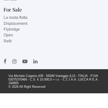
For Sale
La nosta flotta
Displacement
Flybridge
Open
Refit
Via Michele Coppino,439 - 55049 Viareggio (LU) - ITALIA . P.IVA
02075370466 - C.S. € 10.000,0 = i.v. - C.C.I.A.A. LUCCA R.E.A.
194805
© 2026 All Right Reserved