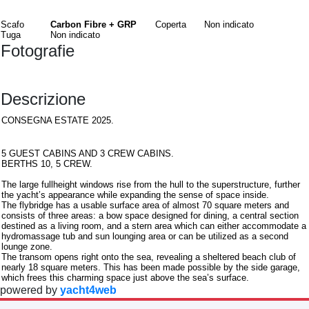
Materiali
Scafo
Carbon Fibre + GRP
Coperta
Non indicato
Tuga
Non indicato
Fotografie
Descrizione
CONSEGNA ESTATE 2025.
Interni
5 GUEST CABINS AND 3 CREW CABINS.
BERTHS 10, 5 CREW.
The large fullheight windows rise from the hull to the superstructure, further
the yacht’s appearance while expanding the sense of space inside.
The flybridge has a usable surface area of almost 70 square meters and
consists of three areas: a bow space designed for dining, a central section
destined as a living room, and a stern area which can either accommodate a
hydromassage tub and sun lounging area or can be utilized as a second
lounge zone.
The transom opens right onto the sea, revealing a sheltered beach club of
nearly 18 square meters. This has been made possible by the side garage,
which frees this charming space just above the sea’s surface.
powered by
yacht4web