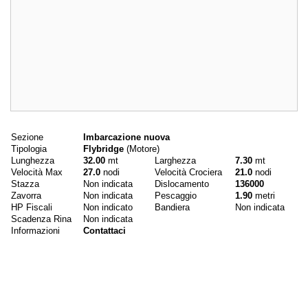
Dati principali
Sezione
Imbarcazione nuova
Tipologia
Flybridge
(Motore)
Lunghezza
32.00
mt
Larghezza
7.30
mt
Velocità Max
27.0
nodi
Velocità Crociera
21.0
nodi
Stazza
Non indicata
Dislocamento
136000
Zavorra
Non indicata
Pescaggio
1.90
metri
HP Fiscali
Non indicato
Bandiera
Non indicata
Scadenza Rina
Non indicata
Informazioni
Contattaci