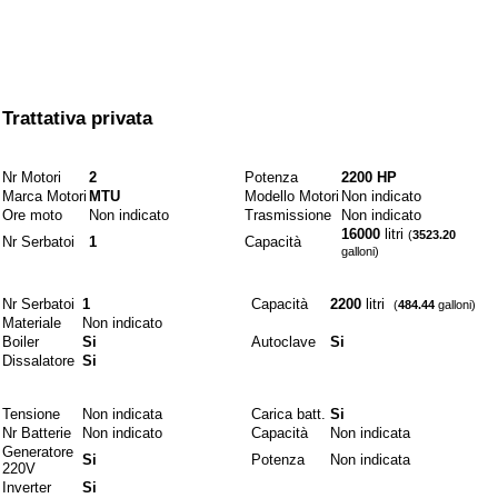
A partire da
Trattativa privata
Motori e combustibili
Nr Motori
2
Potenza
2200 HP
Marca Motori
MTU
Modello Motori
Non indicato
Ore moto
Non indicato
Trasmissione
Non indicato
16000
litri
(
3523.20
Nr Serbatoi
1
Capacità
galloni)
Idraulici
Nr Serbatoi
1
Capacità
2200
litri
(
484.44
galloni)
Materiale
Non indicato
Boiler
Si
Autoclave
Si
Dissalatore
Si
Elettrici
Tensione
Non indicata
Carica batt.
Si
Nr Batterie
Non indicato
Capacità
Non indicata
Generatore
Si
Potenza
Non indicata
220V
Inverter
Si