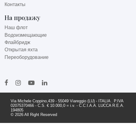
Контакты
На продажу
Наш флот
Водоизмещающие
Флайбридж
Открытая яхта
Переоборудование
Via Michele Coppino,439 - 55049 Viareggio (LU) - ITALIA . P.IVA
02075370466 - C.S. € 10.000,0 = i.v. - C.C.I.A.A. LUCCA R.E.A.
194805
© 2026 All Right Reserved