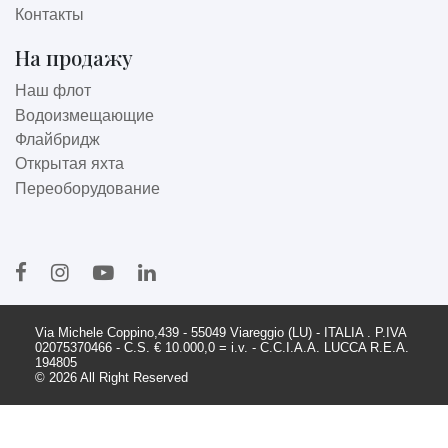
Контакты
На продажу
Наш флот
Водоизмещающие
Флайбридж
Открытая яхта
Переоборудование
Via Michele Coppino,439 - 55049 Viareggio (LU) - ITALIA . P.IVA
02075370466 - C.S. € 10.000,0 = i.v. - C.C.I.A.A. LUCCA R.E.A.
194805
© 2026 All Right Reserved