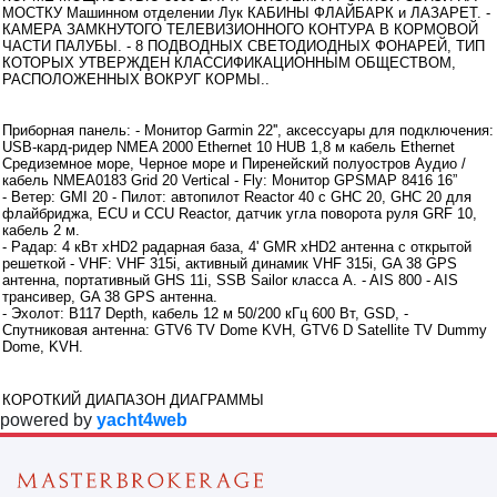
МОСТКУ Машинном отделении Лук КАБИНЫ ФЛАЙБАРК и ЛАЗАРЕТ. -
КАМЕРА ЗАМКНУТОГО ТЕЛЕВИЗИОННОГО КОНТУРА В КОРМОВОЙ
ЧАСТИ ПАЛУБЫ. - 8 ПОДВОДНЫХ СВЕТОДИОДНЫХ ФОНАРЕЙ, ТИП
КОТОРЫХ УТВЕРЖДЕН КЛАССИФИКАЦИОННЫМ ОБЩЕСТВОМ,
РАСПОЛОЖЕННЫХ ВОКРУГ КОРМЫ..
Инструментарий
Приборная панель: - Монитор Garmin 22'', аксессуары для подключения:
USB-кард-ридер NMEA 2000 Ethernet 10 HUB 1,8 м кабель Ethernet
Средиземное море, Черное море и Пиренейский полуостров Аудио /
кабель NMEA0183 Grid 20 Vertical - Fly: Монитор GPSMAP 8416 16”
- Ветер: GMI 20 - Пилот: автопилот Reactor 40 с GHC 20, GHC 20 для
флайбриджа, ECU и CCU Reactor, датчик угла поворота руля GRF 10,
кабель 2 м.
- Радар: 4 кВт xHD2 радарная база, 4' GMR xHD2 антенна с открытой
решеткой - VHF: VHF 315i, активный динамик VHF 315i, GA 38 GPS
антенна, портативный GHS 11i, SSB Sailor класса A. - AIS 800 - AIS
трансивер, GA 38 GPS антенна.
- Эхолот: B117 Depth, кабель 12 м 50/200 кГц 600 Вт, GSD, -
Спутниковая антенна: GTV6 TV Dome KVH, GTV6 D Satellite TV Dummy
Dome, KVH.
Дополнительная информация
КОРОТКИЙ ДИАПАЗОН ДИАГРАММЫ
powered by
yacht4web