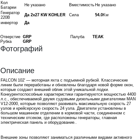
Кол
Не указано
Вместимость
Не указано
Батареи
Генератор
Да 2x27 KW KOHLER
Сила
54.0
Kw
220В
инвертор
Да
Материалы
Отверстие
GRP
Палуба
TEAK
Рубка
GRP
Фотографий
Описание
FALCON 102' — моторная яхта с подъемной рубкой. Классические
линии были переработаны и обновлены благодаря новой форме окон,
которые создают внешний облик этой уникальной лодки.
Конкурентоспособные характеристики гарантируются мощностью 4400
л.с., обеспечиваемой двумя судовыми дизельными двигателями MAN
V12-2000, которые позволяют развивать максимальную скорость 27
узлов и крейсерскую скорость 24 узла. Двигатели установлены в
большом машинном отделении в кормовой части, соединенном с
техническим отсеком, где расположены генераторы, главная
электрическая панель и оборудование..
Интерьеры
Внешние зоны позволяют заниматься различными видами активного