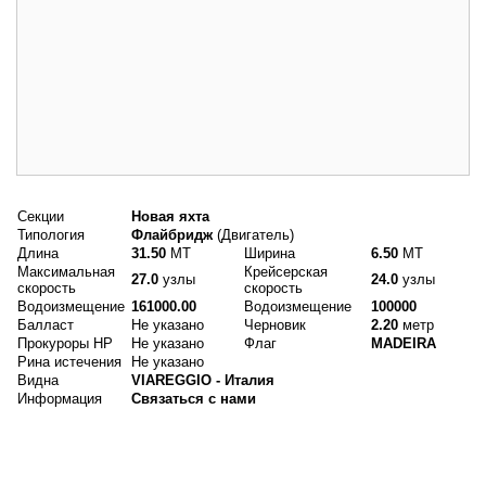
Основные данные
Секции
Новая яхта
Типология
Флайбридж
(Двигатель)
Длина
31.50
MT
Ширина
6.50
MT
Максимальная
Крейсерская
27.0
узлы
24.0
узлы
скорость
скорость
Водоизмещение
161000.00
Водоизмещение
100000
Балласт
Не указано
Черновик
2.20
метр
Прокуроры HP
Не указано
Флаг
MADEIRA
Рина истечения
Не указано
Видна
VIAREGGIO - Италия
Информация
Связаться с нами