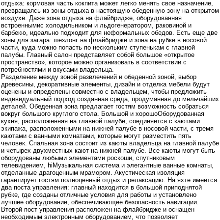
отдыха: кормовая часть кокпита может легко менять свое назначение,
превращаясь из зоны отдыха в настоящую обеденную зону на открытом
воздухе. Даже зона отдыха на флайбридже, оборудованная
встроеннымис холодильником и льдогенератором, раковиной и
барбекю, идеально подходит для неформальных обедов. Есть еще две
зоны для загара: шезлонг на флайбридже и зона на рубке в носовой
части, куда можно попасть по нескольким ступенькам с главной
палубы. Главный салон представляет собой большое «открытое
пространство», которое можно организовать в соответствии с
потребностями и вкусами владельца.
Разделение между зоной развлечений и обеденной зоной, выбор
древесины, декоративные элементы, дизайн и отделка мебели будут
оценены и определены совместно с владельцем, чтобы предложить
индивидуальный подход.созданная среда, продуманная до мельчайших
деталей. Обеденная зона предлагает гостям возможность собраться
вокруг большого круглого стола. Большой и хорошоОборудованная
кухня, расположенная на главной палубе, соединяется с каютами
экипажа, расположенными на нижней палубе в носовой части, с тремя
каютами с ванными комнатами, которые могут разместить пять
человек. Спальная зона состоит из каюты владельца на главной палубе
и четырех двухместных кают на нижней палубе. Все каюты могут быть
оборудованы любыми элементами роскоши, спутниковым
телевидением, hiМузыкальная система и элегантные ванные комнаты,
отделанные драгоценным мрамором. Акустическая изоляция
гарантирует гостям полноценный отдых и релаксацию. На яхте имеется
два поста управления: главный находится в большой приподнятой
рубке, где созданы отличные условия для работы и установлено
лучшее оборудование, обеспечивающее безопасность навигации.
Второй пост управления расположен на флайбридже и оснащен
необходимым электронным оборудованием, что позволяет