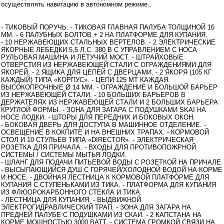
осуществлять навигацию в автономном режиме..
оборудование
- ТИКОВЫЙ ПОРУЧЬ. - ТИКОВАЯ ГЛАВНАЯ ПАЛУБА ТОЛЩИНОЙ 16
ММ. - 6 ПАЛУБНЫХ БОЛТОВ + 2 НА ПЛАТФОРМЕ ДЛЯ КУПАНИЯ.
- 10 НЕРЖАВЕЮЩИХ СТАЛЬНЫХ ВЕРТЕЛОВ. - 2 ЭЛЕКТРИЧЕСКИЕ
ЯКОРНЫЕ ЛЕБЕДКИ 5,5 Л.С. 380 В С УПРАВЛЕНИЕМ С НОСА
РУЛЬОВАЯ МАШИНА И ЛЕТУЧИЙ МОСТ. - ШТРАЙХОВЫЕ
ОТВЕРСТИЯ ИЗ НЕРЖАВЕЮЩЕЙ СТАЛИ С ОГРАЖДЕНИЯМИ ДЛЯ
ЯКОРЕЙ. - 2 ЯЩИКА ДЛЯ ЦЕПЕЙ С ДВЕРЦАМИ. - 2 ЯКОРЯ (105 КГ
КАЖДЫЙ) ТИПА «КОРПУС». - ЦЕПИ 125 МТ КАЖДАЯ.
ВЫСОКОПРОЧНЫЕ Ø 14 ММ. - ОГРАЖДЕНИЕ И БОЛЬШОЙ БАРЬЕР
ИЗ НЕРЖАВЕЮЩЕЙ СТАЛИ. - 10 БОЛЬШИХ БАРЬЕРОВ В
ДЕРЖАТЕЛЯХ ИЗ НЕРЖАВЕЮЩЕЙ СТАЛИ И 2 БОЛЬШИХ БАРЬЕРА
КРУГЛОЙ ФОРМЫ. - ЗОНА ДЛЯ ЗАГАРА С ПОДУШКАМИ SKAI НА
НОСЕ ЛОДКИ. - ШТОРЫ ДЛЯ ПЕРЕДНИХ И БОКОВЫХ ОКОН.
- БОКОВАЯ ДВЕРЬ ДЛЯ ДОСТУПА В МАШИННОЕ ОТДЕЛЕНИЕ. -
ОСВЕЩЕНИЕ В КОКПИТЕ И НА ВНЕШНИХ ТРАПАХ. - КОРМОВОЙ
СТОЛ И 10 СТУЛЬЕВ ТИПА «DIRECTOR». - ЭЛЕКТРИЧЕСКАЯ
РОЗЕТКА ДЛЯ ПРИЧАЛА. - ВХОДЫ ДЛЯ ПРОТИВОПОЖРНОЙ
СИСТЕМЫ / СИСТЕМЫ МЫТЬЯ ЛОДКИ.
- ШЛАНГ ДЛЯ ПОДАЧИ ПИТЬЕВОЙ ВОДЫ С РОЗЕТКОЙ НА ПРИЧАЛЕ.
- ВЫСЫПАЮЩИЙСЯ ДУШ С ГОРЯЧЕЙ/ХОЛОДНОЙ ВОДОЙ НА КОРМЕ
И НОСЕ. - ДВОЙНАЯ ЛЕСТНИЦА К КОРМОВОЙ ПЛАТФОРМЕ ДЛЯ
КУПАНИЯ С СТУПЕНЬКАМИ ИЗ ТИКА. - ПЛАТФОРМА ДЛЯ КУПАНИЯ
ИЗ ФЛЮОРОКАРБОННОГО СТЕКЛА И ТИКА.
- ЛЕСТНИЦА ДЛЯ КУПАНИЯ. - ВЫДВИЖНОЙ
ЭЛЕКТРОГИДРАВЛИЧЕСКИЙ ТРАП. - ЗОНА ДЛЯ ЗАГАРА НА
ПРЕДНЕЙ ПАЛУБЕ С ПОДУШКАМИ ИЗ СКАИ. - 2 КАПСТАНА НА
КОРМЕ МОЩНОСТЬЮ 3000 ВАТТ. - СИСТЕМА ГРОМКОЙ СВЯЗИ НА