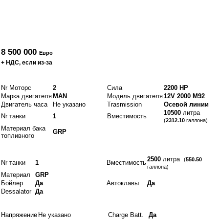
От
8 500 000
Евро
+ НДС, если из-за
Двигатели и топливо
Nr Моторс
2
Сила
2200 HP
Марка двигателя
MAN
Модель двигателя
12V 2000 M92
Двигатель часа
Не указано
Trasmission
Осевой линии
10500
литра
Nr танки
1
Вместимость
(
2312.10
галлона)
Материал бака
GRP
топливного
Idraulics
2500
литра
(
550.50
Nr танки
1
Вместимость
галлона)
Материал
GRP
Бойлер
Да
Автоклавы
Да
Dessalator
Да
Электрики
Напряжение
Не указано
Charge Batt.
Да