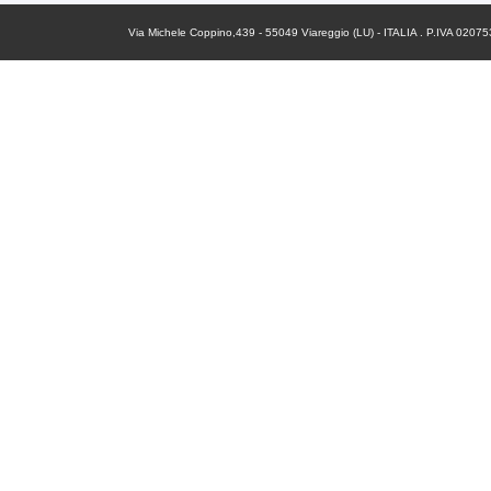
Via Michele Coppino,439 - 55049 Viareggio (LU) - ITALIA . P.IVA 02075