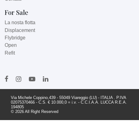
For Sale
La nosta flotta
Displacement
Flybridge
Open
Refit
Via Michele Coppino,439 - 55049 Viareggio (LU) - ITALIA . P.IVA
02075370466 - C.S. € 10.000,0 = i.v. - C.C.I.A.A. LUCCA R.E.A.
194805
© 2026 All Right Reserved