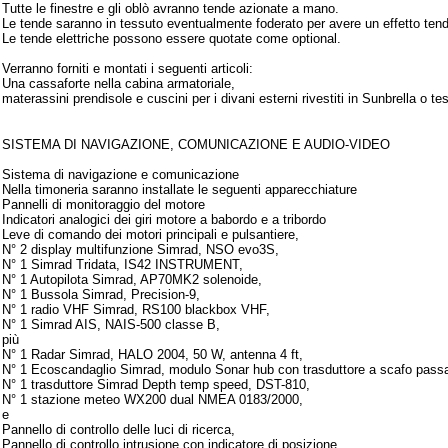
Tutte le finestre e gli oblò avranno tende azionate a mano.
Le tende saranno in tessuto eventualmente foderato per avere un effetto ten
Le tende elettriche possono essere quotate come optional.
Verranno forniti e montati i seguenti articoli:
Una cassaforte nella cabina armatoriale,
materassini prendisole e cuscini per i divani esterni rivestiti in Sunbrella o te
Strumentazione
SISTEMA DI NAVIGAZIONE, COMUNICAZIONE E AUDIO-VIDEO
Sistema di navigazione e comunicazione
Nella timoneria saranno installate le seguenti apparecchiature
Pannelli di monitoraggio del motore
Indicatori analogici dei giri motore a babordo e a tribordo
Leve di comando dei motori principali e pulsantiere,
N° 2 display multifunzione Simrad, NSO evo3S,
N° 1 Simrad Tridata, IS42 INSTRUMENT,
N° 1 Autopilota Simrad, AP70MK2 solenoide,
N° 1 Bussola Simrad, Precision-9,
N° 1 radio VHF Simrad, RS100 blackbox VHF,
N° 1 Simrad AIS, NAIS-500 classe B,
più
N° 1 Radar Simrad, HALO 2004, 50 W, antenna 4 ft,
N° 1 Ecoscandaglio Simrad, modulo Sonar hub con trasduttore a scafo pas
N° 1 trasduttore Simrad Depth temp speed, DST-810,
N° 1 stazione meteo WX200 dual NMEA 0183/2000,
e
Pannello di controllo delle luci di ricerca,
Pannello di controllo intrusione con indicatore di posizione,