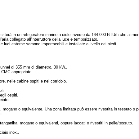
sterà in un refrigeratore marino a ciclo inverso da 144.000 BTU/h che alimenterà
'aria collegato all'interruttore della luce e temporizzato..
le luci esterne saranno impermeabili e installate a livello dei piedi..
tunnel di 355 mm di diametro, 30 kW..
ci CMC appropriato..
e, nelle cabine ospiti e nel corridoio.
ili.
gli ospiti.
ciato..
ika, mogano o equivalente. Una zona limitata può essere rivestita in tessuto o pe
i..
tanganika, mogano o equivalenti, oppure laccati o rivestiti in pelle/tessuto.
ciaio inox..