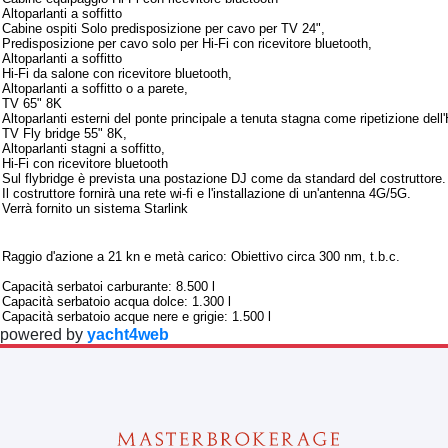
Altoparlanti a soffitto
Cabine ospiti Solo predisposizione per cavo per TV 24",
Predisposizione per cavo solo per Hi-Fi con ricevitore bluetooth,
Altoparlanti a soffitto
Hi-Fi da salone con ricevitore bluetooth,
Altoparlanti a soffitto o a parete,
TV 65" 8K
Altoparlanti esterni del ponte principale a tenuta stagna come ripetizione dell'
TV Fly bridge 55" 8K,
Altoparlanti stagni a soffitto,
Hi-Fi con ricevitore bluetooth
Sul flybridge è prevista una postazione DJ come da standard del costruttore.
Il costruttore fornirà una rete wi-fi e l'installazione di un'antenna 4G/5G.
Verrà fornito un sistema Starlink
Note aggiuntive
Raggio d'azione a 21 kn e metà carico: Obiettivo circa 300 nm, t.b.c.
Capacità serbatoi carburante: 8.500 l
Capacità serbatoio acqua dolce: 1.300 l
Capacità serbatoio acque nere e grigie: 1.500 l
powered by
yacht4web