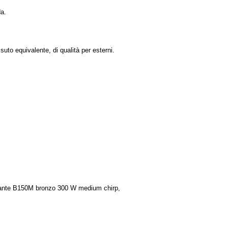
da.
ssuto equivalente, di qualità per esterni.
sante B150M bronzo 300 W medium chirp,