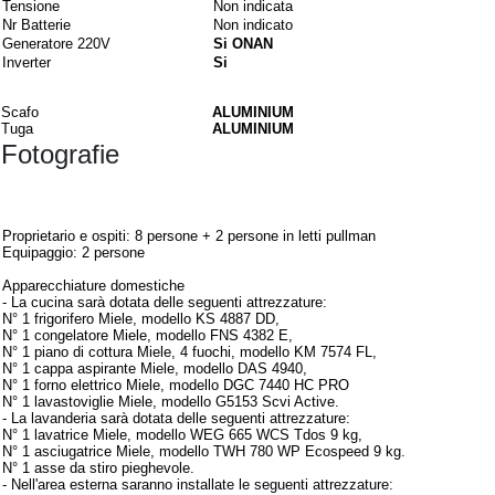
Tensione
Non indicata
Nr Batterie
Non indicato
Generatore 220V
Si ONAN
Inverter
Si
Materiali
Scafo
ALUMINIUM
Tuga
ALUMINIUM
Fotografie
Interni
Proprietario e ospiti: 8 persone + 2 persone in letti pullman
Equipaggio: 2 persone
Apparecchiature domestiche
- La cucina sarà dotata delle seguenti attrezzature:
N° 1 frigorifero Miele, modello KS 4887 DD,
N° 1 congelatore Miele, modello FNS 4382 E,
N° 1 piano di cottura Miele, 4 fuochi, modello KM 7574 FL,
N° 1 cappa aspirante Miele, modello DAS 4940,
N° 1 forno elettrico Miele, modello DGC 7440 HC PRO
N° 1 lavastoviglie Miele, modello G5153 Scvi Active.
- La lavanderia sarà dotata delle seguenti attrezzature:
N° 1 lavatrice Miele, modello WEG 665 WCS Tdos 9 kg,
N° 1 asciugatrice Miele, modello TWH 780 WP Ecospeed 9 kg.
N° 1 asse da stiro pieghevole.
- Nell'area esterna saranno installate le seguenti attrezzature: