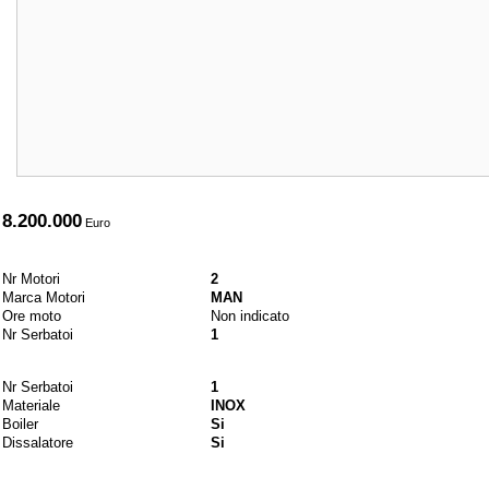
A partire da
8.200.000
Euro
Motori e combustibili
Nr Motori
2
Marca Motori
MAN
Ore moto
Non indicato
Nr Serbatoi
1
Idraulici
Nr Serbatoi
1
Materiale
INOX
Boiler
Si
Dissalatore
Si
Elettrici