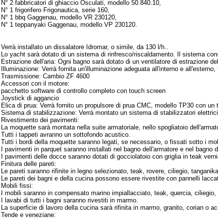
N° 2 fabbricatori di ghiaccio Osculati, modello 50.840.10,
N° 1 frigorifero Frigonautica, serie 160,
N° 1 bbq Gaggenau, modello VR 230120,
N° 1 teppanyaki Gaggenau, modello VP 230120.
Armamento
Verrà installato un dissalatore Idromar, o simile, da 130 l/h..
Lo yacht sarà dotato di un sistema di rinfresco/riscaldamento. Il sistema consi
Estrazione dell'aria: Ogni bagno sarà dotato di un ventilatore di estrazione dell
Illuminazione: Verrà fornita un'illuminazione adeguata all'interno e all'esterno, 
Trasmissione: Cambio ZF 4600
Accessori con il motore:
pacchetto software di controllo completo con touch screen
Joystick di aggancio
Elica di prua: Verrà fornito un propulsore di prua CMC, modello TP30 con un 
Sistema di stabilizzazione: Verrà montato un sistema di stabilizzatori elettri
Rivestimento dei pavimenti:
La moquette sarà montata nella suite armatoriale, nello spogliatoio dell'armator
Tutti i tappeti avranno un sottofondo acustico.
Tutti i bordi della moquette saranno legati, se necessario, o fissati sotto i mob
I pavimenti in parquet saranno installati nel bagno dell'armatore e nel bagno de
I pavimenti delle docce saranno dotati di gocciolatoio con griglia in teak verni
Finitura delle pareti:
Le pareti saranno rifinite in legno selezionato, teak, rovere, ciliegio, tangan
Le pareti dei bagni e della cucina possono essere rivestite con pannelli laccat
Mobili fissi:
I mobili saranno in compensato marino impiallacciato, teak, quercia, ciliegio, 
I lavabi di tutti i bagni saranno rivestiti in marmo.
La superficie di lavoro della cucina sarà rifinita in marmo, granito, corian o ac
Tende e veneziane: