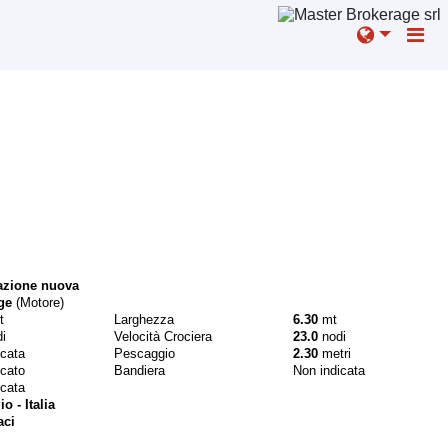
azione nuova
ge
(Motore)
t
Larghezza
6.30
mt
i
Velocità Crociera
23.0
nodi
icata
Pescaggio
2.30
metri
icato
Bandiera
Non indicata
icata
o - Italia
aci