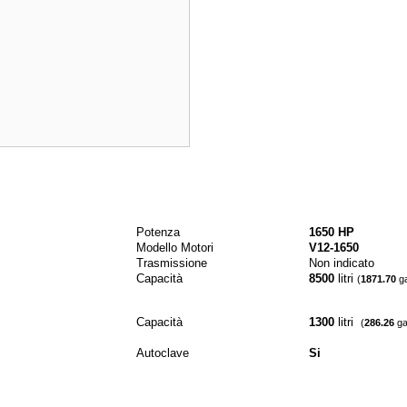
Potenza
1650 HP
Modello Motori
V12-1650
Trasmissione
Non indicato
Capacità
8500
litri
(
1871.70
ga
Capacità
1300
litri
(
286.26
gal
Autoclave
Si