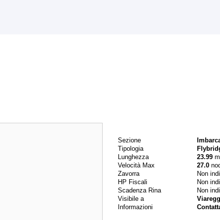
Dati principali
Sezione
Imbarc
Tipologia
Flybrid
Lunghezza
23.99
m
Velocità Max
27.0
nod
Zavorra
Non ind
HP Fiscali
Non ind
Scadenza Rina
Non ind
Visibile a
Viareggi
Informazioni
Contatt