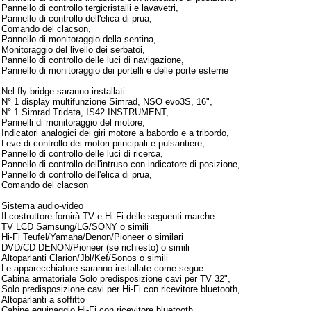
Pannello di controllo tergicristalli e lavavetri,
Pannello di controllo dell'elica di prua,
Comando del clacson,
Pannello di monitoraggio della sentina,
Monitoraggio del livello dei serbatoi,
Pannello di controllo delle luci di navigazione,
Pannello di monitoraggio dei portelli e delle porte esterne
Nel fly bridge saranno installati
N° 1 display multifunzione Simrad, NSO evo3S, 16",
N° 1 Simrad Tridata, IS42 INSTRUMENT,
Pannelli di monitoraggio del motore,
Indicatori analogici dei giri motore a babordo e a tribordo,
Leve di controllo dei motori principali e pulsantiere,
Pannello di controllo delle luci di ricerca,
Pannello di controllo dell'intruso con indicatore di posizione,
Pannello di controllo dell'elica di prua,
Comando del clacson
Sistema audio-video
Il costruttore fornirà TV e Hi-Fi delle seguenti marche:
TV LCD Samsung/LG/SONY o simili
Hi-Fi Teufel/Yamaha/Denon/Pioneer o similari
DVD/CD DENON/Pioneer (se richiesto) o simili
Altoparlanti Clarion/Jbl/Kef/Sonos o simili
Le apparecchiature saranno installate come segue:
Cabina armatoriale Solo predisposizione cavi per TV 32",
Solo predisposizione cavi per Hi-Fi con ricevitore bluetooth,
Altoparlanti a soffitto
Cabine equipaggio Hi-Fi con ricevitore bluetooth